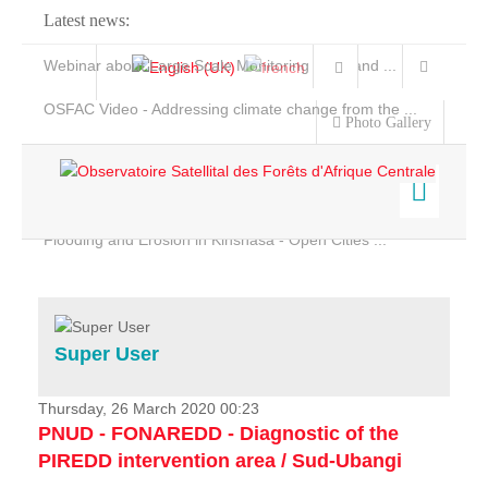
Latest news:
Webinar about Large Scale Monitoring and Land ...
OSFAC Video - Addressing climate change from the ...
Photo Gallery
OSFAC Report 2019-2020
OSFAC Flyer 2020
Flooding and Erosion in Kinshasa - Open Cities ...
Home
Data & Products
Services
Super User
Projects
News & Stories
Thursday, 26 March 2020 00:23
PNUD - FONAREDD - Diagnostic of the
PIREDD intervention area / Sud-Ubangi