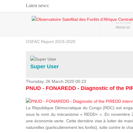
Latest news:
Webinar about Large Scale Monitoring and Land ...
HOME
About us
OSFAC Video - Addressing climate change from the ...
OSFAC Report 2019-2020
OSFAC Flyer 2020
Flooding and Erosion in Kinshasa - Open Cities ...
Super User
Thursday, 26 March 2020 00:23
PNUD - FONAREDD - Diagnostic of the PIR
La République Démocratique du Congo (RDC) est engagée
sous le nom du mécanisme « REDD+ ». En novembre 2012
une économie verte. Cette dernière vise à lutter de mani
naturelles (particulièrement les forêts), lutte contre l