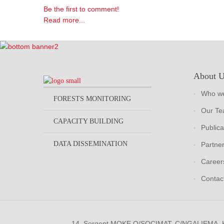
Be the first to comment!
Read more...
About 
Who we
FORESTS MONITORING
Our T
CAPACITY BUILDING
Publica
DATA DISSEMINATION
Partne
Career
Contac
14, Sergent MOKE Q/SOCIMAT, C/NGALIEMA.