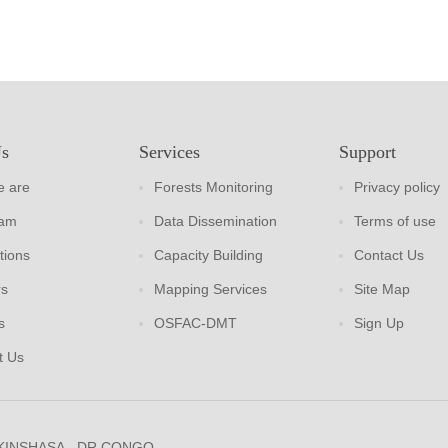
Us
Services
Support
 are
Forests Monitoring
Privacy policy
eam
Data Dissemination
Terms of use
tions
Capacity Building
Contact Us
rs
Mapping Services
Site Map
s
OSFAC-DMT
Sign Up
t Us
 KINSHASA - DR CONGO