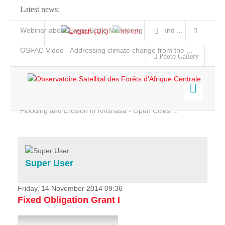
Latest news:
Webinar about Large Scale Monitoring and Land ...
OSFAC Video - Addressing climate change from the ...
Photo Gallery
OSFAC Report 2019-2020
OSFAC Flyer 2020
Flooding and Erosion in Kinshasa - Open Cities ...
Home
Data & Products
Services
Super User
Projects
News & Stories
Friday, 14 November 2014 09:36
Fixed Obligation Grant I